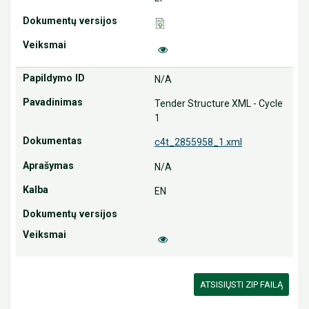
N/A
Tender Structure XML - Cycle
1
c4t_2855958_1.xml
N/A
EN
ATSISIŲSTI ZIP FAILĄ