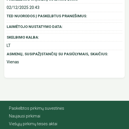
02/12/2025 20:43
TED NUORODOS Į PASKELBTUS PRANEŠIMUS:
LAIMĖTOJO NUSTATYMO DATA:
SKELBIMO KALBA:
LT
ASMENŲ, SUSIPAŽĮSTANČIŲ SU PASIŪLYMAIS, SKAIČIUS:
Vienas
Paskelbtos pirkimų suvestinės
Naujausi pirkimai
Viešųjų pirkimų teisės aktai