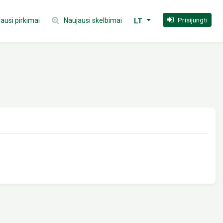
Prisijungti
ausi pirkimai
Naujausi skelbimai
LT