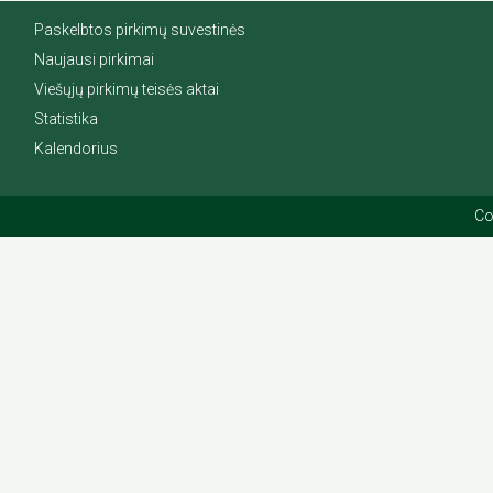
Paskelbtos pirkimų suvestinės
Naujausi pirkimai
Viešųjų pirkimų teisės aktai
Statistika
Kalendorius
Co