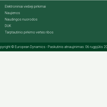
Elektroniniai viešieji pirkimai
Naujienos
Naudingos nuorodos
DUK
Tarptautinio pirkimo vertės ribos
pyright © European Dynamics - Paskutinis atnaujinimas: 06 rugpjūtis 2