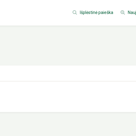
Išplėstinė paieška
Nauj