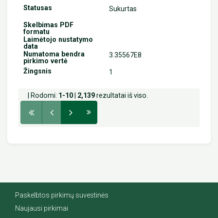
Sukurtas
3.35567E8
1
| Rodomi:
1-10
|
2,139
rezultatai iš viso.
Paskelbtos pirkimų suvestinės
Naujausi pirkimai