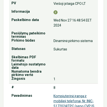
Viešoji įstaiga CPO LT
Wed Nov 27 16:48:54 EET
2024
Dinaminė pirkimo sistema
Sukurtas
1
8
Kompiuterinė įranga ir
mobilieji telefonai, Nr. INIC-
5172024ITPC (seno CVP IS