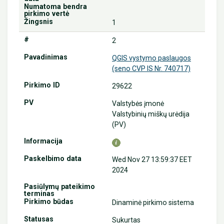
1
2
QGIS vystymo paslaugos
(seno CVP IS Nr. 740717)
29622
Valstybės įmonė
Valstybinių miškų urėdija
(PV)
Wed Nov 27 13:59:37 EET
2024
Dinaminė pirkimo sistema
Sukurtas