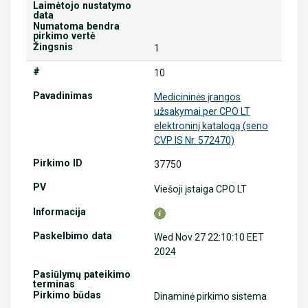
1
10
Medicininės įrangos
užsakymai per CPO LT
elektroninį katalogą (seno
CVP IS Nr. 572470)
37750
Viešoji įstaiga CPO LT
Wed Nov 27 22:10:10 EET
2024
Dinaminė pirkimo sistema