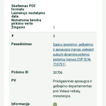
1
3
Gaisrų gesinimo, gelbėjimo
ir apsaugos įranga, siekiant
sukurti dinaminę pirkimo
sistemą (senos CVP IS Nr.
710751)
30706
Priešgaisrinės apsaugos ir
gelbėjimo departamentas
prie Vidaus reikalų
ministerijos