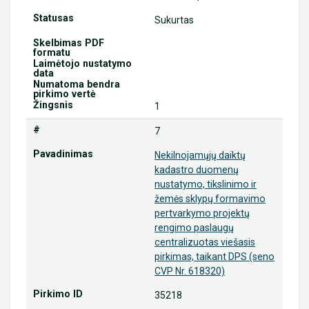
Sukurtas
1
7
Nekilnojamųjų daiktų
kadastro duomenų
nustatymo, tikslinimo ir
žemės sklypų formavimo
pertvarkymo projektų
rengimo paslaugų
centralizuotas viešasis
pirkimas, taikant DPS (seno
CVP Nr. 618320)
35218