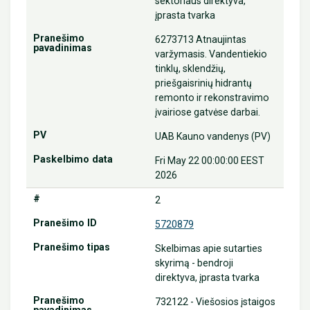
sektoriaus direktyva,
įprasta tvarka
6273713 Atnaujintas
varžymasis. Vandentiekio
tinklų, sklendžių,
priešgaisrinių hidrantų
remonto ir rekonstravimo
įvairiose gatvėse darbai.
UAB Kauno vandenys (PV)
Fri May 22 00:00:00 EEST
2026
2
5720879
Skelbimas apie sutarties
skyrimą - bendroji
direktyva, įprasta tvarka
732122 - Viešosios įstaigos