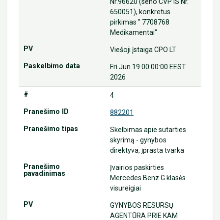
Nr.96620 (seno CVP IS Nr.
650051), konkretus
pirkimas " 7708768
Medikamentai"
Viešoji įstaiga CPO LT
Fri Jun 19 00:00:00 EEST
2026
4
882201
Skelbimas apie sutarties
skyrimą - gynybos
direktyva, įprasta tvarka
Įvairios paskirties
Mercedes Benz G klasės
visureigiai
GYNYBOS RESURSŲ
AGENTŪRA PRIE KAM