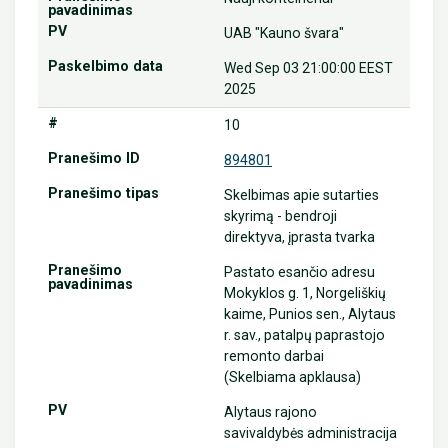
UAB "Kauno švara"
Wed Sep 03 21:00:00 EEST
2025
10
894801
Skelbimas apie sutarties
skyrimą - bendroji
direktyva, įprasta tvarka
Pastato esančio adresu
Mokyklos g. 1, Norgeliškių
kaime, Punios sen., Alytaus
r. sav., patalpų paprastojo
remonto darbai
(Skelbiama apklausa)
Alytaus rajono
savivaldybės administracija