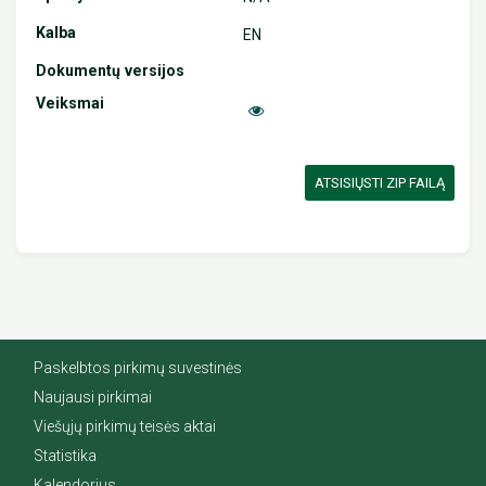
EN
ATSISIŲSTI ZIP FAILĄ
Paskelbtos pirkimų suvestinės
Naujausi pirkimai
Viešųjų pirkimų teisės aktai
Statistika
Kalendorius