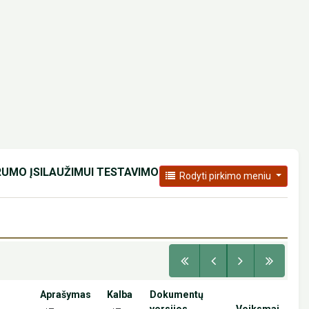
RUMO ĮSILAUŽIMUI TESTAVIMO
Rodyti pirkimo meniu
Aprašymas
Kalba
Dokumentų
versijos
Veiksmai