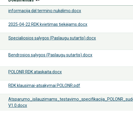
informacija dėl termino nukėlimo.docx
2025-04-22 RDK kvietimas tiekėjams.docx
Specialiosios sąlygos (Paslaugų sutartis).docx
Bendrosios sąlygos (Paslaugų sutartis).docx
POLONR RDK ataskaita.docx
RDK klausimai-atsakymai POLONR.pdf
Atsparumo_isilauzimams_testavimo_specifikacija_POLONR_sude
V1.0.docx