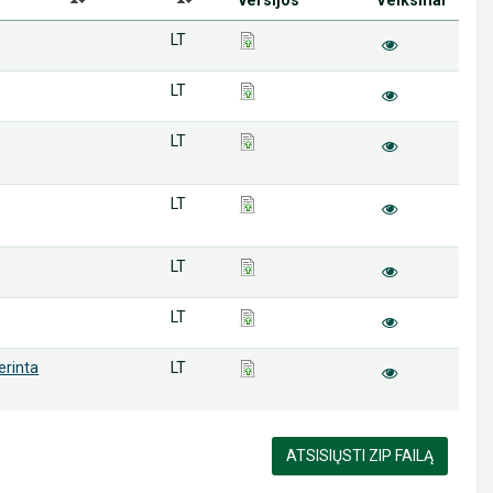
LT
LT
LT
LT
LT
LT
rinta
LT
ATSISIŲSTI ZIP FAILĄ