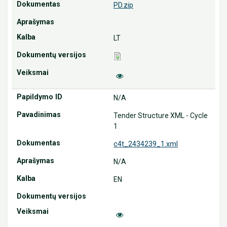
PD.zip
LT
N/A
Tender Structure XML - Cycle
1
c4t_2434239_1.xml
N/A
EN