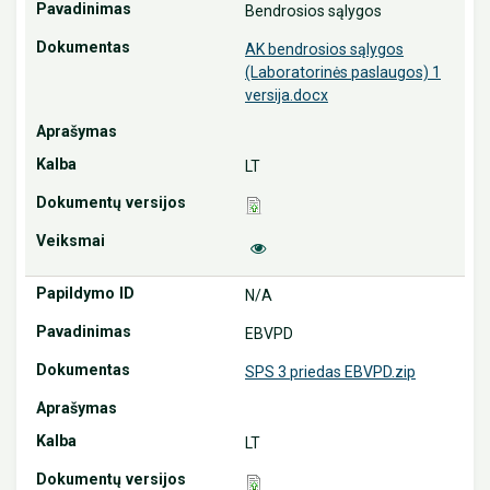
Bendrosios sąlygos
AK bendrosios sąlygos
(Laboratorinės paslaugos) 1
versija.docx
LT
N/A
EBVPD
SPS 3 priedas EBVPD.zip
LT