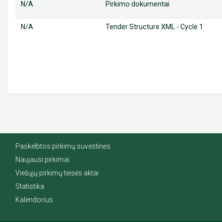
N/A
Pirkimo dokumentai
N/A
Tender Structure XML - Cycle 1
Paskelbtos pirkimų suvestinės
Naujausi pirkimai
Viešųjų pirkimų teisės aktai
Statistika
Kalendorius