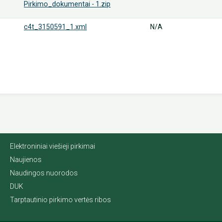
Pirkimo_dokumentai - 1.zip
c4t_3150591_1.xml
N/A
Elektroniniai viešieji pirkimai
Naujienos
Naudingos nuorodos
DUK
Tarptautinio pirkimo vertės ribos