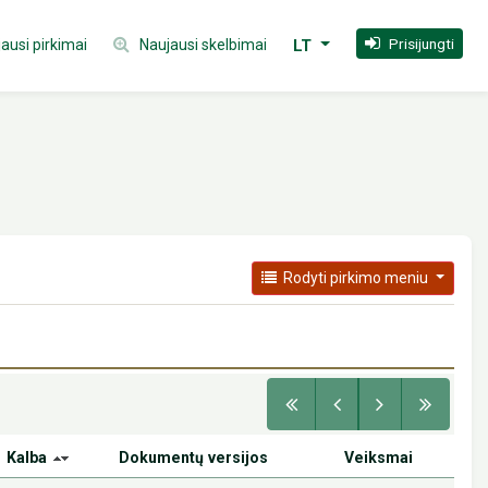
Prisijungti
ausi pirkimai
Naujausi skelbimai
LT
Rodyti pirkimo meniu
Kalba
Dokumentų versijos
Veiksmai