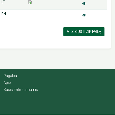
LT
EN
ATSISIŲSTI ZIP FAILĄ
Pagalba
Apie
Susisiekite su mumis