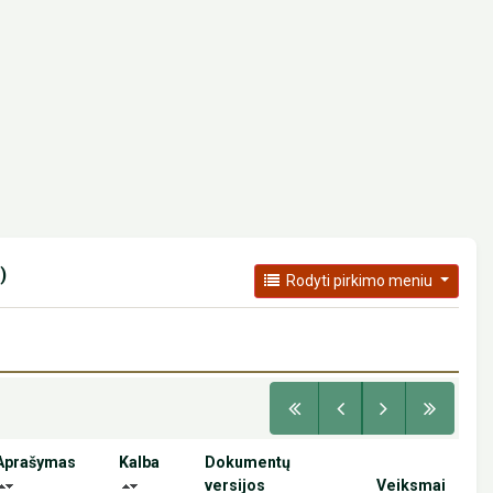
)
Rodyti pirkimo meniu
Aprašymas
Kalba
Dokumentų
versijos
Veiksmai