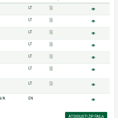
LT
LT
LT
LT
LT
LT
LT
N/A
EN
ATSISIŲSTI ZIP FAILĄ