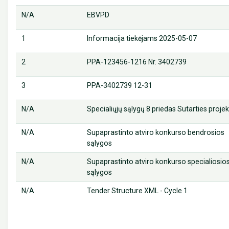
N/A
EBVPD
1
Informacija tiekėjams 2025-05-07
2
PPA-123456-1216 Nr. 3402739
3
PPA-3402739 12-31
N/A
Specialiųjų sąlygų 8 priedas Sutarties proje
N/A
Supaprastinto atviro konkurso bendrosios
sąlygos
N/A
Supaprastinto atviro konkurso specialiosio
sąlygos
N/A
Tender Structure XML - Cycle 1