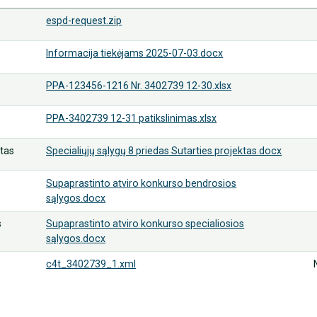
espd-request.zip
Informacija tiekėjams 2025-07-03.docx
PPA-123456-1216 Nr. 3402739 12-30.xlsx
PPA-3402739 12-31 patikslinimas.xlsx
ktas
Specialiųjų sąlygų 8 priedas Sutarties projektas.docx
Supaprastinto atviro konkurso bendrosios
sąlygos.docx
s
Supaprastinto atviro konkurso specialiosios
sąlygos.docx
c4t_3402739_1.xml