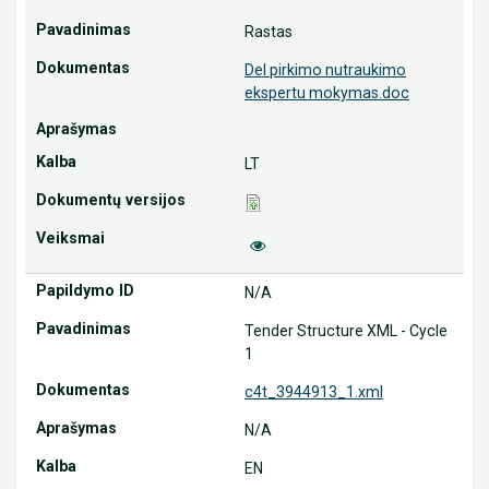
Rastas
Del pirkimo nutraukimo
ekspertu mokymas.doc
LT
N/A
Tender Structure XML - Cycle
1
c4t_3944913_1.xml
N/A
EN