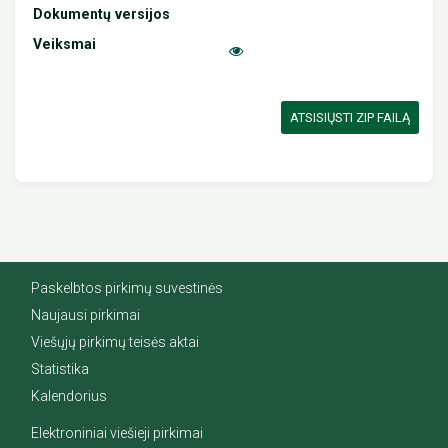
ATSISIŲSTI ZIP FAILĄ
Paskelbtos pirkimų suvestinės
Naujausi pirkimai
Viešųjų pirkimų teisės aktai
Statistika
Kalendorius
Elektroniniai viešieji pirkimai