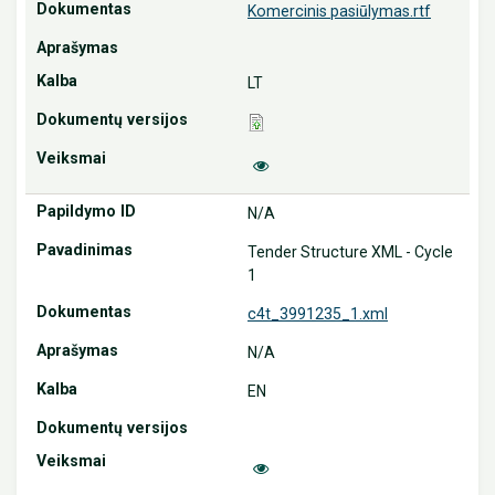
Komercinis pasiūlymas.rtf
LT
N/A
Tender Structure XML - Cycle
1
c4t_3991235_1.xml
N/A
EN