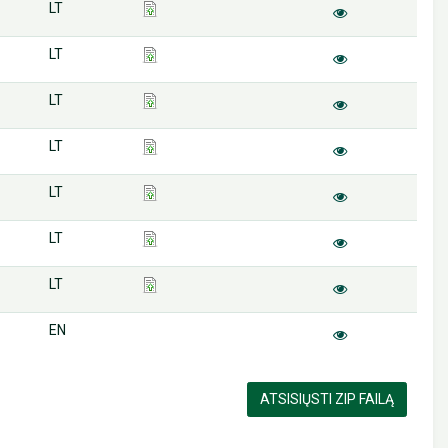
LT
LT
LT
LT
LT
LT
LT
EN
ATSISIŲSTI ZIP FAILĄ