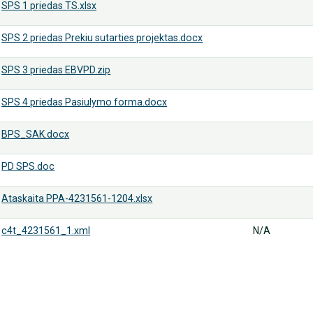
SPS 1 priedas TS.xlsx
SPS 2 priedas Prekiu sutarties projektas.docx
SPS 3 priedas EBVPD.zip
SPS 4 priedas Pasiulymo forma.docx
BPS_SAK.docx
PD SPS.doc
Ataskaita PPA-4231561-1204.xlsx
c4t_4231561_1.xml
N/A