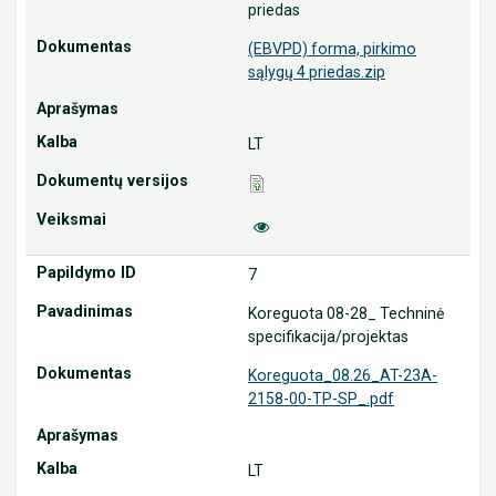
priedas
(EBVPD) forma, pirkimo
sąlygų 4 priedas.zip
LT
7
Koreguota 08-28_ Techninė
specifikacija/projektas
Koreguota_08.26_AT-23A-
2158-00-TP-SP_.pdf
LT