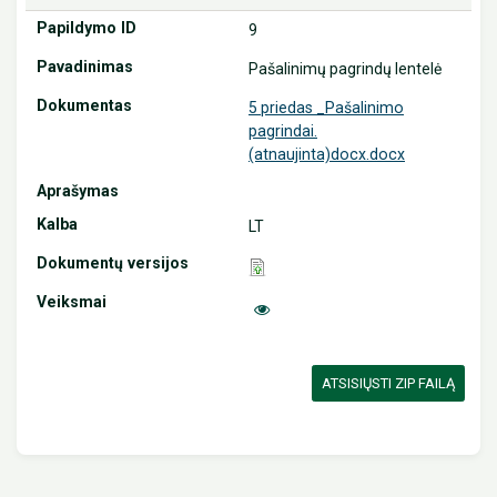
9
Pašalinimų pagrindų lentelė
5 priedas _Pašalinimo
pagrindai.
(atnaujinta)docx.docx
LT
ATSISIŲSTI ZIP FAILĄ