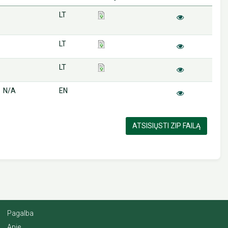
LT
LT
LT
N/A
EN
ATSISIŲSTI ZIP FAILĄ
Pagalba
Apie