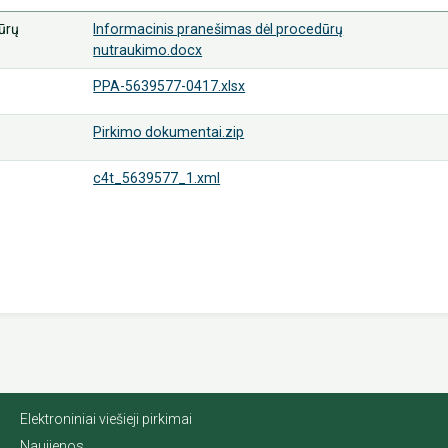
ūrų
Informacinis pranešimas dėl procedūrų
nutraukimo.docx
PPA-5639577-0417.xlsx
Pirkimo dokumentai.zip
c4t_5639577_1.xml
Elektroniniai viešieji pirkimai
Naujienos