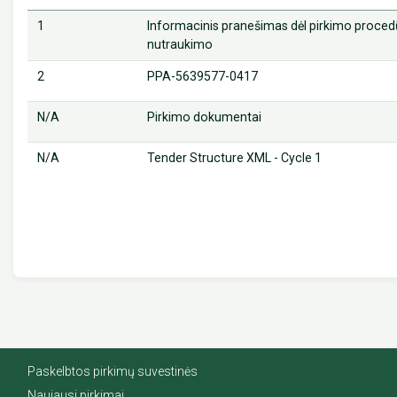
1
Informacinis pranešimas dėl pirkimo proced
nutraukimo
2
PPA-5639577-0417
N/A
Pirkimo dokumentai
N/A
Tender Structure XML - Cycle 1
Paskelbtos pirkimų suvestinės
Naujausi pirkimai