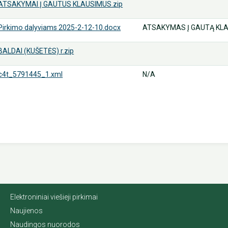
ATSAKYMAI Į GAUTUS KLAUSIMUS.zip
Pirkimo dalyviams 2025-2-12-10.docx
ATSAKYMAS Į GAUTĄ KL
BALDAI (KUŠETĖS) r.zip
c4t_5791445_1.xml
N/A
Elektroniniai viešieji pirkimai
Naujienos
Naudingos nuorodos