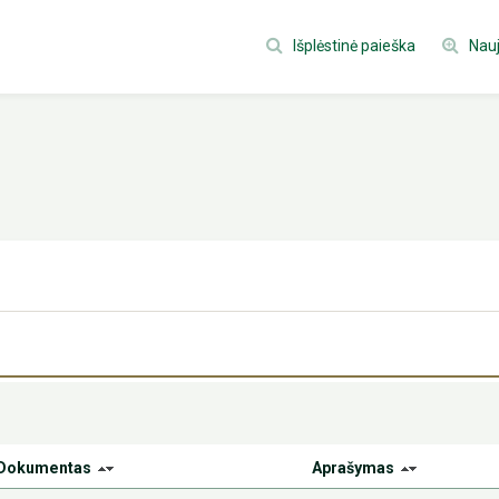
Išplėstinė paieška
Nauj
Dokumentas
Aprašymas