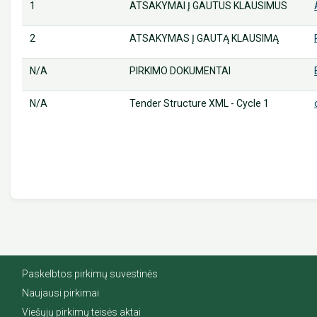
1
ATSAKYMAI Į GAUTUS KLAUSIMUS
2
ATSAKYMAS Į GAUTĄ KLAUSIMĄ
N/A
PIRKIMO DOKUMENTAI
N/A
Tender Structure XML - Cycle 1
Paskelbtos pirkimų suvestinės
Naujausi pirkimai
Viešųjų pirkimų teisės aktai