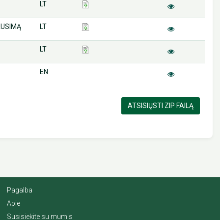
LT
AUSIMĄ
LT
LT
EN
ATSISIŲSTI ZIP FAILĄ
Pagalba
Apie
Susisiekite su mumis