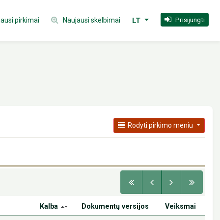
Prisijungti
ausi pirkimai
Naujausi skelbimai
LT
Rodyti pirkimo meniu
Kalba
Dokumentų versijos
Veiksmai