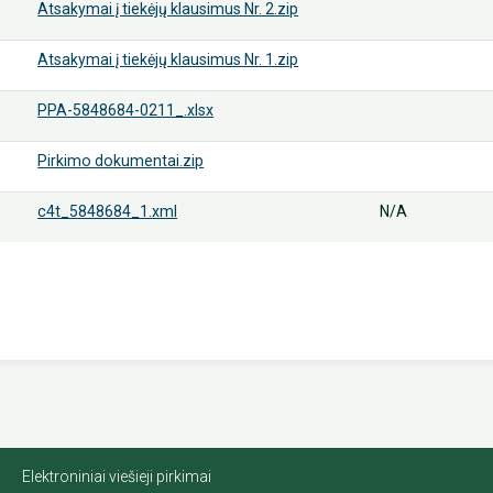
Atsakymai į tiekėjų klausimus Nr. 2.zip
Atsakymai į tiekėjų klausimus Nr. 1.zip
PPA-5848684-0211_.xlsx
Pirkimo dokumentai.zip
c4t_5848684_1.xml
N/A
Elektroniniai viešieji pirkimai