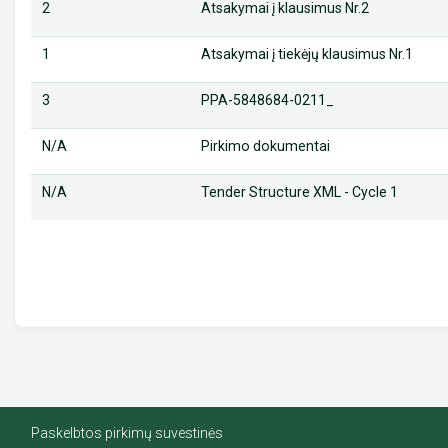
2
Atsakymai į klausimus Nr.2
1
Atsakymai į tiekėjų klausimus Nr.1
3
PPA-5848684-0211_
N/A
Pirkimo dokumentai
N/A
Tender Structure XML - Cycle 1
Paskelbtos pirkimų suvestinės