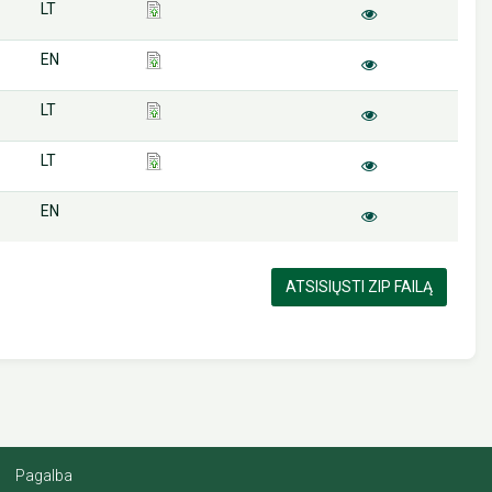
LT
EN
LT
LT
EN
ATSISIŲSTI ZIP FAILĄ
Pagalba