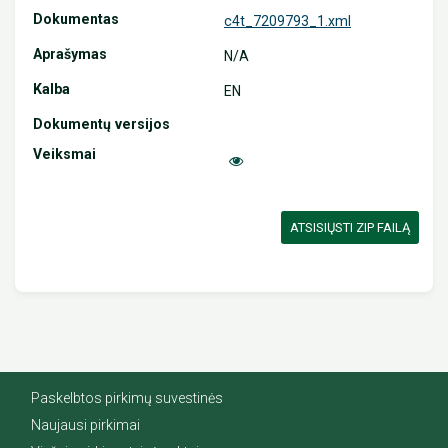
c4t_7209793_1.xml
N/A
EN
ATSISIŲSTI ZIP FAILĄ
Paskelbtos pirkimų suvestinės
Naujausi pirkimai