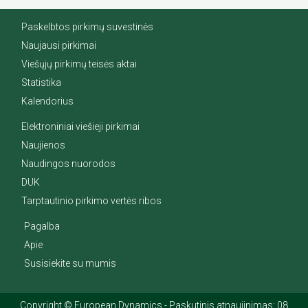
Paskelbtos pirkimų suvestinės
Naujausi pirkimai
Viešųjų pirkimų teisės aktai
Statistika
Kalendorius
Elektroniniai viešieji pirkimai
Naujienos
Naudingos nuorodos
DUK
Tarptautinio pirkimo vertės ribos
Pagalba
Apie
Susisiekite su mumis
Copyright © European Dynamics - Paskutinis atnaujinimas: 08