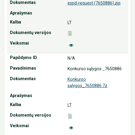
espd-request (7650886).zip
LT
N/A
Konkurso sąlygos _7650886
Konkurso
sąlygos_7650886.7z
LT