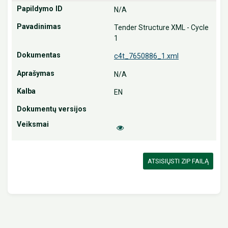
N/A
Tender Structure XML - Cycle
1
c4t_7650886_1.xml
N/A
EN
ATSISIŲSTI ZIP FAILĄ