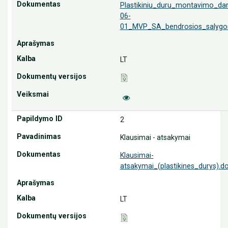
Plastikiniu_duru_montavimo_da
06-
01_MVP_SA_bendrosios_salygo
LT
2
Klausimai - atsakymai
Klausimai-
atsakymai_(plastikines_durys).d
LT