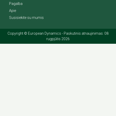
Pagalba
Apie
Susisiekite su mumis
Copyright © European Dynamics - Paskutinis atnaujinimas: 08
rugpjūtis 2026