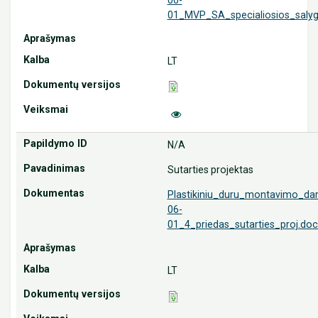
01_MVP_SA_specialiosios_saly
LT
N/A
Sutarties projektas
Plastikiniu_duru_montavimo_da
06-
01_4_priedas_sutarties_proj.doc
LT