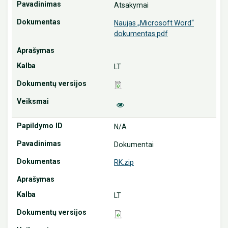
Atsakymai
Naujas „Microsoft Word“
dokumentas.pdf
LT
N/A
Dokumentai
RK.zip
LT