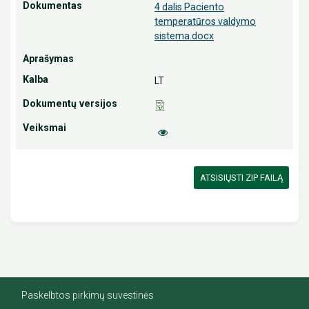
4 dalis Paciento
temperatūros valdymo
sistema.docx
LT
ATSISIŲSTI ZIP FAILĄ
Paskelbtos pirkimų suvestinės