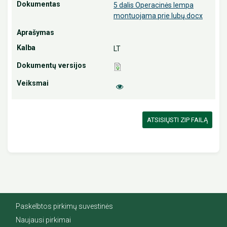
5 dalis Operacinės lempa
montuojama prie lubų.docx
LT
ATSISIŲSTI ZIP FAILĄ
Paskelbtos pirkimų suvestinės
Naujausi pirkimai