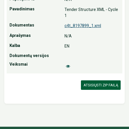
Tender Structure XML - Cycle
1
c4t_8197899_1.xml
N/A
EN
ATSISIŲSTI ZIP FAILĄ