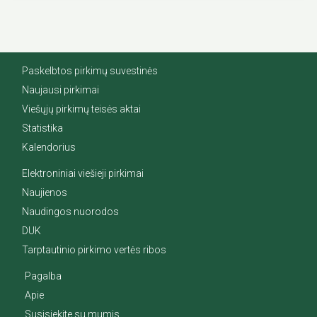
Paskelbtos pirkimų suvestinės
Naujausi pirkimai
Viešųjų pirkimų teisės aktai
Statistika
Kalendorius
Elektroniniai viešieji pirkimai
Naujienos
Naudingos nuorodos
DUK
Tarptautinio pirkimo vertės ribos
Pagalba
Apie
Susisiekite su mumis