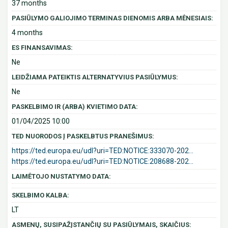
37 months
PASIŪLYMO GALIOJIMO TERMINAS DIENOMIS ARBA MĖNESIAIS:
4 months
ES FINANSAVIMAS:
Ne
LEIDŽIAMA PATEIKTIS ALTERNATYVIUS PASIŪLYMUS:
Ne
PASKELBIMO IR (ARBA) KVIETIMO DATA:
01/04/2025 10:00
TED NUORODOS Į PASKELBTUS PRANEŠIMUS:
https://ted.europa.eu/udl?uri=TED:NOTICE:333070-202...
https://ted.europa.eu/udl?uri=TED:NOTICE:208688-202...
LAIMĖTOJO NUSTATYMO DATA:
SKELBIMO KALBA:
LT
ASMENŲ, SUSIPAŽĮSTANČIŲ SU PASIŪLYMAIS, SKAIČIUS: