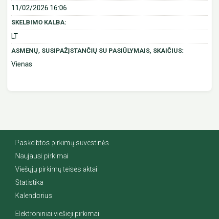
11/02/2026 16:06
SKELBIMO KALBA:
LT
ASMENŲ, SUSIPAŽĮSTANČIŲ SU PASIŪLYMAIS, SKAIČIUS:
Vienas
Paskelbtos pirkimų suvestinės
Naujausi pirkimai
Viešųjų pirkimų teisės aktai
Statistika
Kalendorius
Elektroniniai viešieji pirkimai