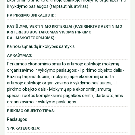
Ekonominio smurto artimoje aplinkoje mokymų organizavimo
ir vykdymo paslaugos (tarptautinis atviras)
PV PIRKIMO UNIKALUS ID:
PASIŪLYMŲ VERTINIMO KRITERIJAI (PASIRINKTAS VERTINIMO
KRITERIJUS BUS TAIKOMAS VISOMS PIRKIMO
DALIMS/KATEGORIJOMS):
Kainos/sąnaudų ir kokybės santykis
APRAŠYMAS:
Perkamos ekonominio smurto artimoje aplinkoje mokymų
organizavimo ir vykdymo paslaugos: - I pirkimo objekto dalis -
Bazinių tarpinstitucinių mokymų apie ekonominį smurtą
artimoje aplinkoje organizavimo ir vykdymo paslaugos; - II
pirkimo obejkto dals - Mokymų apie ekonominį smurtą
specializuotos kompleksinės pagalbos centrų darbuotojams
organizavimo ir vykdymo paslaugos.
PIRKIMO OBJEKTO TIPAS:
Paslaugos
SPK KATEGORIJA: