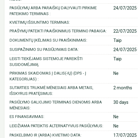
PASIŪLYMŲ ARBA PARAIŠKŲ DALYVAUTI PIRKIME
24/07/2025 
PATEIKIMO TERMINAS :
KVIETIMŲ IŠSIUNTIMO TERMINAS:
PRAŠYMŲ PATEIKTI PAAIŠKINIMUS TERMINO PABAIGA:
22/07/2025 
DOKUMENTŲ ĮKĖLIMAS SU PAAIŠKINIMAIS:
Taip
SUSIPAŽINIMO SU PASIŪLYMAIS DATA:
24/07/2025 
LEISTI TIEKĖJAMS SISTEMOJE PAREIKŠTI
Taip
SUSIDOMĖJIMĄ:
PIRKIMAS SKAIDOMAS Į DALIS(-IŲ) (DPS - Į
Ne
KATEGORIJAS) :
SUTARTIES TRUKMĖ MĖNESIAIS ARBA METAIS,
2 months
IŠSKYRUS PRATĘSIMUS:
PASIŪLYMO GALIOJIMO TERMINAS DIENOMIS ARBA
30 days
MĖNESIAIS:
ES FINANSAVIMAS:
Ne
LEIDŽIAMA PATEIKTIS ALTERNATYVIUS PASIŪLYMUS:
Ne
PASKELBIMO IR (ARBA) KVIETIMO DATA:
17/07/2025 