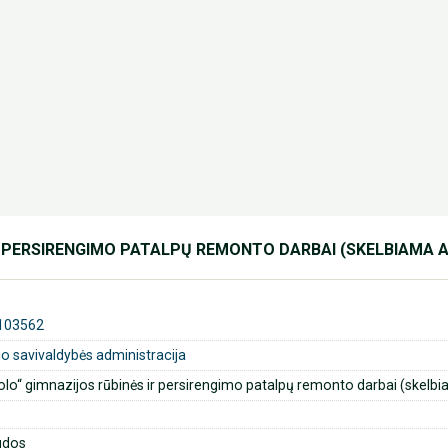
R PERSIRENGIMO PATALPŲ REMONTO DARBAI (SKELBIAMA 
103562
o savivaldybės administracija
lo“ gimnazijos rūbinės ir persirengimo patalpų remonto darbai (skelb
udos