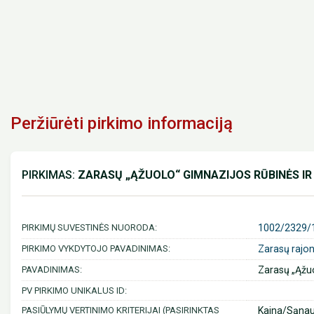
Peržiūrėti pirkimo informaciją
PIRKIMAS:
ZARASŲ „ĄŽUOLO“ GIMNAZIJOS RŪBINĖS I
PIRKIMŲ SUVESTINĖS NUORODA:
1002/2329/
PIRKIMO VYKDYTOJO PAVADINIMAS:
Zarasų rajon
PAVADINIMAS:
Zarasų „Ąžuo
PV PIRKIMO UNIKALUS ID:
PASIŪLYMŲ VERTINIMO KRITERIJAI (PASIRINKTAS
Kaina/Sąna