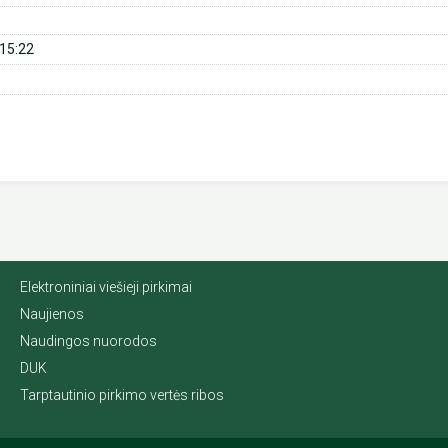
15:22
Elektroniniai viešieji pirkimai
Naujienos
Naudingos nuorodos
DUK
Tarptautinio pirkimo vertės ribos