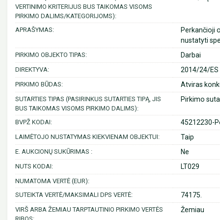
VERTINIMO KRITERIJUS BUS TAIKOMAS VISOMS
PIRKIMO DALIMS/KATEGORIJOMS):
APRAŠYMAS:
Perkančioji 
nustatyti spe
PIRKIMO OBJEKTO TIPAS:
Darbai
DIREKTYVA:
2014/24/ES (
PIRKIMO BŪDAS:
Atviras konk
SUTARTIES TIPAS (PASIRINKUS SUTARTIES TIPĄ, JIS
Pirkimo suta
BUS TAIKOMAS VISOMS PIRKIMO DALIMS):
BVPŽ KODAI:
45212230-Pe
LAIMĖTOJO NUSTATYMAS KIEKVIENAM OBJEKTUI:
Taip
E. AUKCIONŲ SUKŪRIMAS :
Ne
NUTS KODAI:
LT029
NUMATOMA VERTĖ (EUR):
SUTEIKTA VERTĖ/MAKSIMALI DPS VERTĖ:
74175.
VIRŠ ARBA ŽEMIAU TARPTAUTINIO PIRKIMO VERTĖS
Žemiau
RIBOS: