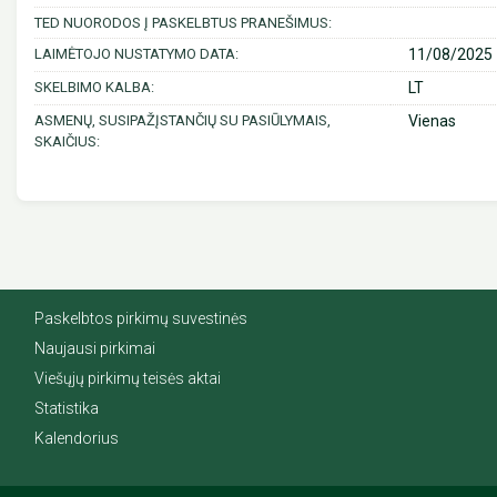
TED NUORODOS Į PASKELBTUS PRANEŠIMUS:
LAIMĖTOJO NUSTATYMO DATA:
11/08/2025 
SKELBIMO KALBA:
LT
ASMENŲ, SUSIPAŽĮSTANČIŲ SU PASIŪLYMAIS,
Vienas
SKAIČIUS:
Paskelbtos pirkimų suvestinės
Naujausi pirkimai
Viešųjų pirkimų teisės aktai
Statistika
Kalendorius