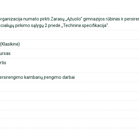
organizacija numato pirkti Zarasų „Ąžuolo“ gimnazijos rūbinės ir persi
cialiųjų pirkimo sąlygų 2 priede „Techninė specifikacija“.
Klasikinė)
ursas
rtis
rsirengimo kambarių įrengimo darbai