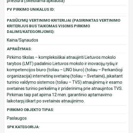
priežiūra (Skelbiama apklausa)
PV PIRKIMO UNIKALUS ID:
PASIŪLYMŲ VERTINIMO KRITERIJAI (PASIRINKTAS VERTINIMO
KRITERIJUS BUS TAIKOMAS VISOMS PIRKIMO
DALIMS/KATEGORIJOMS):
Kaina/Sąnaudos
APRAŠYMAS:
Pirkimo tikslas – kompleksiškai atnaujinti Lietuvos mokslo
tarybos (LMT) padalinio Lietuvos mokslo ir inovacijų ryšių ir
kompetencijos biuro (toliau – LINO biuro) (toliau – Perkančioji
organizacija) internetinę svetainę (toliau – Svetainė), įskaitant
turinio valdymo sistemos (toliau – TVS) atnaujinimą ir esamo
svetainės turinio perkėlimą ir priderinimą prie atnaujintos TVS.
Pirkimas taip pat apima 12 mėn. garantinio aptarnavimo
laikotarpį iškart po svetainės atnaujinimo.
PIRKIMO OBJEKTO TIPAS:
Paslaugos
SPK KATEGORIJA: