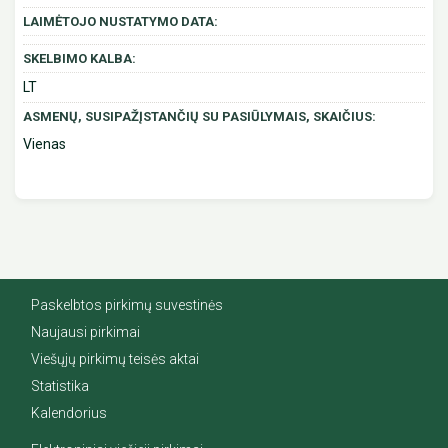
LAIMĖTOJO NUSTATYMO DATA:
SKELBIMO KALBA:
LT
ASMENŲ, SUSIPAŽĮSTANČIŲ SU PASIŪLYMAIS, SKAIČIUS:
Vienas
Paskelbtos pirkimų suvestinės
Naujausi pirkimai
Viešųjų pirkimų teisės aktai
Statistika
Kalendorius