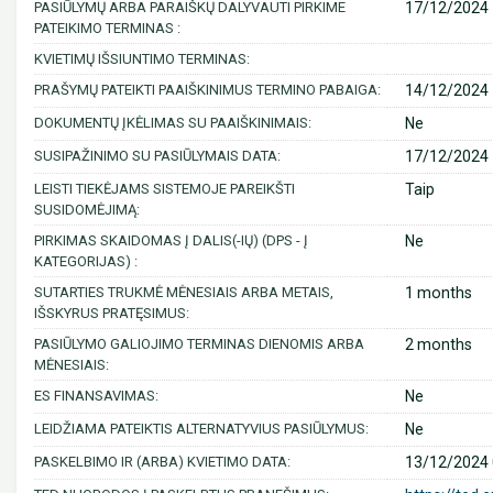
PASIŪLYMŲ ARBA PARAIŠKŲ DALYVAUTI PIRKIME
17/12/2024 
PATEIKIMO TERMINAS :
KVIETIMŲ IŠSIUNTIMO TERMINAS:
PRAŠYMŲ PATEIKTI PAAIŠKINIMUS TERMINO PABAIGA:
14/12/2024 
DOKUMENTŲ ĮKĖLIMAS SU PAAIŠKINIMAIS:
Ne
SUSIPAŽINIMO SU PASIŪLYMAIS DATA:
17/12/2024 
LEISTI TIEKĖJAMS SISTEMOJE PAREIKŠTI
Taip
SUSIDOMĖJIMĄ:
PIRKIMAS SKAIDOMAS Į DALIS(-IŲ) (DPS - Į
Ne
KATEGORIJAS) :
SUTARTIES TRUKMĖ MĖNESIAIS ARBA METAIS,
1 months
IŠSKYRUS PRATĘSIMUS:
PASIŪLYMO GALIOJIMO TERMINAS DIENOMIS ARBA
2 months
MĖNESIAIS:
ES FINANSAVIMAS:
Ne
LEIDŽIAMA PATEIKTIS ALTERNATYVIUS PASIŪLYMUS:
Ne
PASKELBIMO IR (ARBA) KVIETIMO DATA:
13/12/2024 