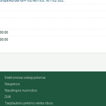
europa.eu/udl?uri=TED:NOTICE:767752-202...
00:00
00:00
Elektroniniai viešieji pirkimai
Naujienos
Naudingos nuorodos
DUK
Tarptautinio pirkimo vertės ribos