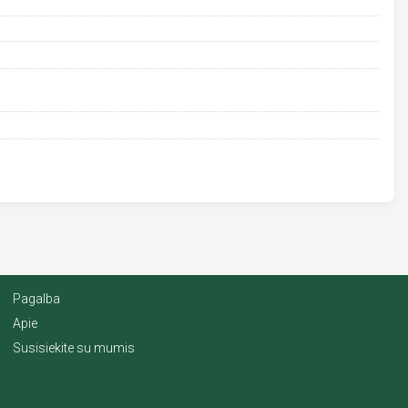
Pagalba
Apie
Susisiekite su mumis