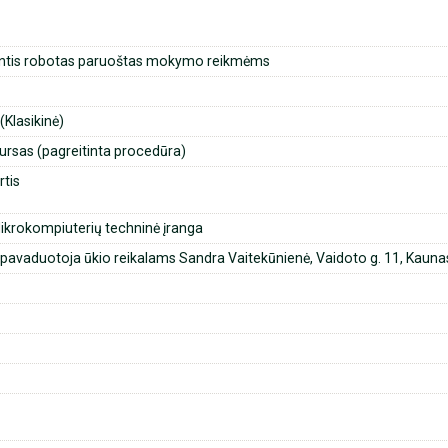
ntis robotas paruoštas mokymo reikmėms
Klasikinė)
ursas (pagreitinta procedūra)
rtis
krokompiuterių techninė įranga
 pavaduotoja ūkio reikalams Sandra Vaitekūnienė, Vaidoto g. 11, Kaunas, 