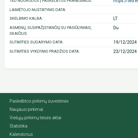
TED NUORODOS Į PASKELBTUS PRANEŠIMUS:
https://ted.
LAIMĖTOJO NUSTATYMO DATA:
SKELBIMO KALBA:
LT
ASMENŲ, SUSIPAŽĮSTANČIŲ SU PASIŪLYMAIS,
Du
SKAIČIUS:
SUTARTIES SUDARYMO DATA:
19/12/2024 
SUTARTIES VYKDYMO PRADŽIOS DATA:
23/12/2024 
Paskelbtos pirkimų suvestinės
Naujausi pirkimai
Viešųjų pirkimų teisės aktai
Statistika
Kalendorius