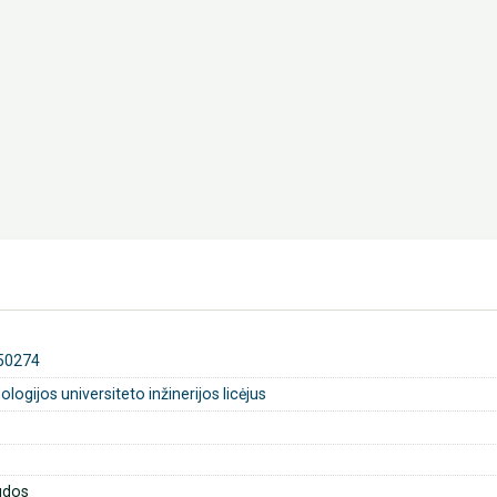
50274
ogijos universiteto inžinerijos licėjus
udos