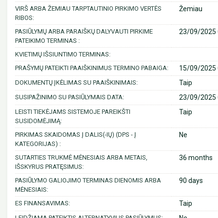
VIRŠ ARBA ŽEMIAU TARPTAUTINIO PIRKIMO VERTĖS
Žemiau
RIBOS:
PASIŪLYMŲ ARBA PARAIŠKŲ DALYVAUTI PIRKIME
23/09/2025 
PATEIKIMO TERMINAS :
KVIETIMŲ IŠSIUNTIMO TERMINAS:
PRAŠYMŲ PATEIKTI PAAIŠKINIMUS TERMINO PABAIGA:
15/09/2025 
DOKUMENTŲ ĮKĖLIMAS SU PAAIŠKINIMAIS:
Taip
SUSIPAŽINIMO SU PASIŪLYMAIS DATA:
23/09/2025 
LEISTI TIEKĖJAMS SISTEMOJE PAREIKŠTI
Taip
SUSIDOMĖJIMĄ:
PIRKIMAS SKAIDOMAS Į DALIS(-IŲ) (DPS - Į
Ne
KATEGORIJAS) :
SUTARTIES TRUKMĖ MĖNESIAIS ARBA METAIS,
36 months
IŠSKYRUS PRATĘSIMUS:
PASIŪLYMO GALIOJIMO TERMINAS DIENOMIS ARBA
90 days
MĖNESIAIS:
ES FINANSAVIMAS:
Taip
LEIDŽIAMA PATEIKTIS ALTERNATYVIUS PASIŪLYMUS: