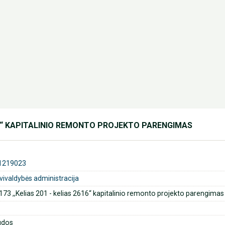
2616“ KAPITALINIO REMONTO PROJEKTO PARENGIMAS
1219023
avivaldybės administracija
0173 ,,Kelias 201 - kelias 2616“ kapitalinio remonto projekto parengimas
udos