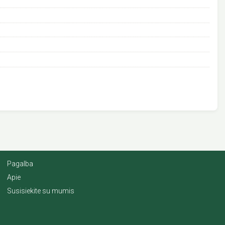
Pagalba
Apie
Susisiekite su mumis