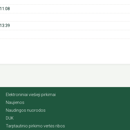
11:08
13:39
Elektroniniai viešieji pirkimai
Naujienos
Naudingos nuorodos
DUK
Tarptautinio pirkimo vertės ribos