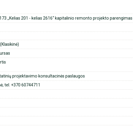
0173 ,,Kelias 201 - kelias 2616“ kapitalinio remonto projekto parengimas
Klasikinė)
ursas
rtis
atinių projektavimo konsultacinės paslaugos
nė, tel. +370 60744711