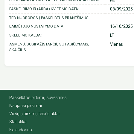
Ne
PASKELBIMO IR (ARBA) KVIETIMO DATA:
08/09/2025 
TED NUORODOS Į PASKELBTUS PRANEŠIMUS:
LAIMĖTOJO NUSTATYMO DATA:
16/10/2025 
SKELBIMO KALBA:
LT
ASMENŲ, SUSIPAŽĮSTANČIŲ SU PASIŪLYMAIS,
Vienas
SKAIČIUS:
Paskelbtos pirkimų suvestinės
Naujausi pirkimai
Viešųjų pirkimų teisės aktai
Statistika
Kalendorius