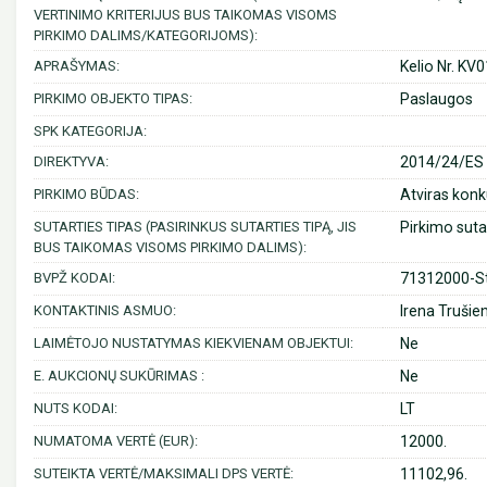
VERTINIMO KRITERIJUS BUS TAIKOMAS VISOMS
PIRKIMO DALIMS/KATEGORIJOMS):
APRAŠYMAS:
Kelio Nr. KV
PIRKIMO OBJEKTO TIPAS:
Paslaugos
SPK KATEGORIJA:
DIREKTYVA:
2014/24/ES (
PIRKIMO BŪDAS:
Atviras konk
SUTARTIES TIPAS (PASIRINKUS SUTARTIES TIPĄ, JIS
Pirkimo suta
BUS TAIKOMAS VISOMS PIRKIMO DALIMS):
BVPŽ KODAI:
71312000-St
KONTAKTINIS ASMUO:
Irena Trušie
LAIMĖTOJO NUSTATYMAS KIEKVIENAM OBJEKTUI:
Ne
E. AUKCIONŲ SUKŪRIMAS :
Ne
NUTS KODAI:
LT
NUMATOMA VERTĖ (EUR):
12000.
SUTEIKTA VERTĖ/MAKSIMALI DPS VERTĖ:
11102,96.