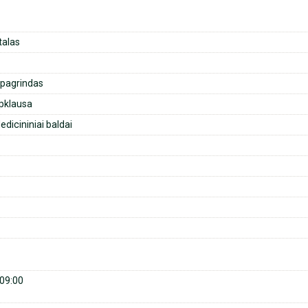
talas
 pagrindas
pklausa
icininiai baldai
09:00