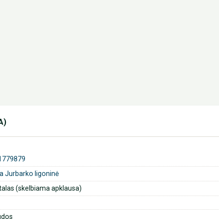
A)
1779879
ga Jurbarko ligoninė
talas (skelbiama apklausa)
udos