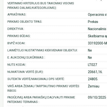
VERTINIMO KRITERIJUS BUS TAIKOMAS VISOMS
PIRKIMO DALIMS/KATEGORIJOMS):
APRAŠYMAS:
Operacinis s
PIRKIMO OBJEKTO TIPAS:
Prekės
DIREKTYVA:
Nacionalinis
PIRKIMO BŪDAS:
Skelbiama a
BVPŽ KODAI:
33192000-Med
LAIMĖTOJO NUSTATYMAS KIEKVIENAM OBJEKTUI:
Ne
E. AUKCIONŲ SUKŪRIMAS :
Ne
NUTS KODAI:
LT027
NUMATOMA VERTĖ (EUR):
20661,16.
SUTEIKTA VERTĖ/MAKSIMALI DPS VERTĖ:
24805.
VIRŠ ARBA ŽEMIAU TARPTAUTINIO PIRKIMO VERTĖS
Žemiau
RIBOS:
PASIŪLYMŲ ARBA PARAIŠKŲ DALYVAUTI PIRKIME
09/10/2025 
PATEIKIMO TERMINAS :