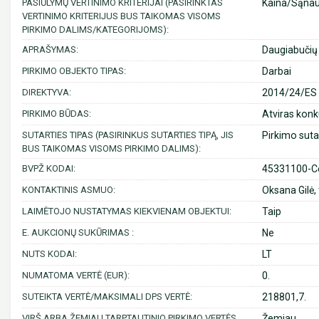
PASIŪLYMŲ VERTINIMO KRITERIJAI (PASIRINKTAS
Kaina/Sąna
VERTINIMO KRITERIJUS BUS TAIKOMAS VISOMS
PIRKIMO DALIMS/KATEGORIJOMS):
APRAŠYMAS:
Daugiabučių
PIRKIMO OBJEKTO TIPAS:
Darbai
DIREKTYVA:
2014/24/ES (
PIRKIMO BŪDAS:
Atviras konk
SUTARTIES TIPAS (PASIRINKUS SUTARTIES TIPĄ, JIS
Pirkimo suta
BUS TAIKOMAS VISOMS PIRKIMO DALIMS):
BVPŽ KODAI:
45331100-Ce
KONTAKTINIS ASMUO:
Oksana Gilė, 
LAIMĖTOJO NUSTATYMAS KIEKVIENAM OBJEKTUI:
Taip
E. AUKCIONŲ SUKŪRIMAS :
Ne
NUTS KODAI:
LT
NUMATOMA VERTĖ (EUR):
0.
SUTEIKTA VERTĖ/MAKSIMALI DPS VERTĖ:
218801,7.
VIRŠ ARBA ŽEMIAU TARPTAUTINIO PIRKIMO VERTĖS
Žemiau