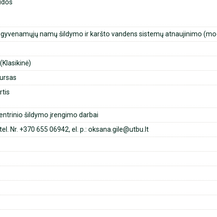
udos
 gyvenamųjų namų šildymo ir karšto vandens sistemų atnaujinimo (mo
Klasikinė)
ursas
rtis
ntrinio šildymo įrengimo darbai
tel. Nr. +370 655 06942, el. p.: oksana.gile@utbu.lt