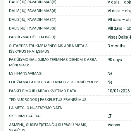
DALIS(-IŲ) PAVADINIMAS(5)
V dalis – ob
DALIS(-IŲ) PAVADINIMAS(6)
VI dalis – o
DALIS(-IŲ) PAVADINIMAS(7)
VII dalis – 
DALIS(-IŲ) PAVADINIMAS(8)
VIII dalis –
PASIŪLYMAI DĖL DALIS(-IŲ):
Visas Dalis(-
SUTARTIES TRUKMĖ MĖNESIAIS ARBA METAIS,
3 months
IŠSKYRUS PRATĘSIMUS:
PASIŪLYMO GALIOJIMO TERMINAS DIENOMIS ARBA
90 days
MĖNESIAIS:
ES FINANSAVIMAS:
Ne
LEIDŽIAMA PATEIKTIS ALTERNATYVIUS PASIŪLYMUS:
Ne
PASKELBIMO IR (ARBA) KVIETIMO DATA:
10/01/2026 
TED NUORODOS Į PASKELBTUS PRANEŠIMUS:
LAIMĖTOJO NUSTATYMO DATA:
SKELBIMO KALBA:
LT
ASMENŲ, SUSIPAŽĮSTANČIŲ SU PASIŪLYMAIS,
Vienas
SKAIČIUS: