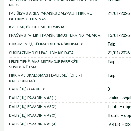
RIBOS:
PASIŪLYMŲ ARBA PARAIŠKŲ DALYVAUTI PIRKIME
21/01/2026 
PATEIKIMO TERMINAS :
KVIETIMŲ IŠSIUNTIMO TERMINAS:
PRAŠYMŲ PATEIKTI PAAIŠKINIMUS TERMINO PABAIGA:
15/01/2026 
DOKUMENTŲ ĮKĖLIMAS SU PAAIŠKINIMAIS:
Taip
SUSIPAŽINIMO SU PASIŪLYMAIS DATA:
21/01/2026 
LEISTI TIEKĖJAMS SISTEMOJE PAREIKŠTI
Taip
SUSIDOMĖJIMĄ:
PIRKIMAS SKAIDOMAS Į DALIS(-IŲ) (DPS - Į
Taip
KATEGORIJAS) :
DALIS(-IŲ) SKAIČIUS:
8
DALIS(-IŲ) PAVADINIMAS(1)
I dalis – ob
DALIS(-IŲ) PAVADINIMAS(2)
II dalis – o
DALIS(-IŲ) PAVADINIMAS(3)
III dalis – 
DALIS(-IŲ) PAVADINIMAS(4)
IV dalis – o