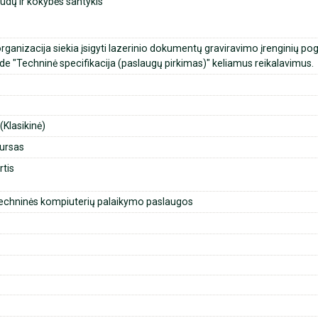
dų ir kokybės santykis
organizacija siekia įsigyti lazerinio dokumentų graviravimo įrenginių p
ede "Techninė specifikacija (paslaugų pirkimas)" keliamus reikalavimus.
Klasikinė)
ursas
rtis
chninės kompiuterių palaikymo paslaugos