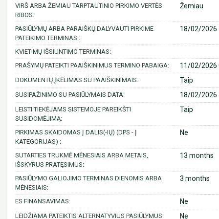
VIRŠ ARBA ŽEMIAU TARPTAUTINIO PIRKIMO VERTĖS
Žemiau
RIBOS:
PASIŪLYMŲ ARBA PARAIŠKŲ DALYVAUTI PIRKIME
18/02/2026 
PATEIKIMO TERMINAS :
KVIETIMŲ IŠSIUNTIMO TERMINAS:
PRAŠYMŲ PATEIKTI PAAIŠKINIMUS TERMINO PABAIGA:
11/02/2026 
DOKUMENTŲ ĮKĖLIMAS SU PAAIŠKINIMAIS:
Taip
SUSIPAŽINIMO SU PASIŪLYMAIS DATA:
18/02/2026 
LEISTI TIEKĖJAMS SISTEMOJE PAREIKŠTI
Taip
SUSIDOMĖJIMĄ:
PIRKIMAS SKAIDOMAS Į DALIS(-IŲ) (DPS - Į
Ne
KATEGORIJAS) :
SUTARTIES TRUKMĖ MĖNESIAIS ARBA METAIS,
13 months
IŠSKYRUS PRATĘSIMUS:
PASIŪLYMO GALIOJIMO TERMINAS DIENOMIS ARBA
3 months
MĖNESIAIS:
ES FINANSAVIMAS:
Ne
LEIDŽIAMA PATEIKTIS ALTERNATYVIUS PASIŪLYMUS:
Ne