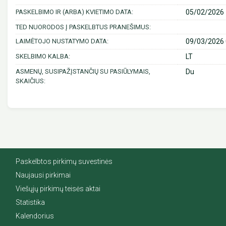
PASKELBIMO IR (ARBA) KVIETIMO DATA:
05/02/2026 
TED NUORODOS Į PASKELBTUS PRANEŠIMUS:
LAIMĖTOJO NUSTATYMO DATA:
09/03/2026 
SKELBIMO KALBA:
LT
ASMENŲ, SUSIPAŽĮSTANČIŲ SU PASIŪLYMAIS,
Du
SKAIČIUS:
Paskelbtos pirkimų suvestinės
Naujausi pirkimai
Viešųjų pirkimų teisės aktai
Statistika
Kalendorius