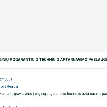
GINIŲ POGARANTINIO TECHNINIO APTARNAVIMO PASLAUG
2713531
rovė Regitra
kumentų graviravimo įrenginių pogarantinio techninio aptarnavimo pa