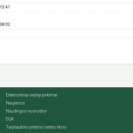
15:41
08:02
Elektroniniai viešieji pirkimai
Naujienos
Naudingos nuorodos
DUK
Tarptautinio pirkimo vertės ribos