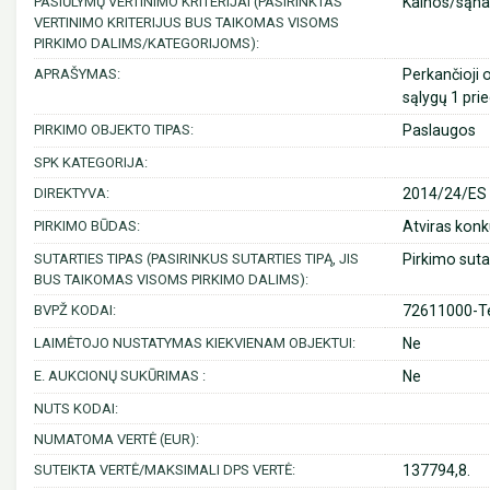
PASIŪLYMŲ VERTINIMO KRITERIJAI (PASIRINKTAS
Kainos/sąnau
VERTINIMO KRITERIJUS BUS TAIKOMAS VISOMS
PIRKIMO DALIMS/KATEGORIJOMS):
APRAŠYMAS:
Perkančioji 
sąlygų 1 pri
PIRKIMO OBJEKTO TIPAS:
Paslaugos
SPK KATEGORIJA:
DIREKTYVA:
2014/24/ES (
PIRKIMO BŪDAS:
Atviras konk
SUTARTIES TIPAS (PASIRINKUS SUTARTIES TIPĄ, JIS
Pirkimo suta
BUS TAIKOMAS VISOMS PIRKIMO DALIMS):
BVPŽ KODAI:
72611000-Te
LAIMĖTOJO NUSTATYMAS KIEKVIENAM OBJEKTUI:
Ne
E. AUKCIONŲ SUKŪRIMAS :
Ne
NUTS KODAI:
NUMATOMA VERTĖ (EUR):
SUTEIKTA VERTĖ/MAKSIMALI DPS VERTĖ:
137794,8.