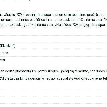
lis: „Šiaulių PGV krovininių transporto priemonių techninės priežiūros i
riemonių techninės priežiūros ir remonto paslaugos“; 3 pirkimo dalis: 
r remonto paslaugos“; 4 pirkimo dalis: „Klaipėdos PGV lengvųjų transpor
Klasikinė)
ursas
rtis
nsporto priemonių ir su jomis susijusių įrenginių remonto, priežiūros i
M Viešųjų pirkimų skyriaus vyriausioji specialistė Audronė Joknienė, tel