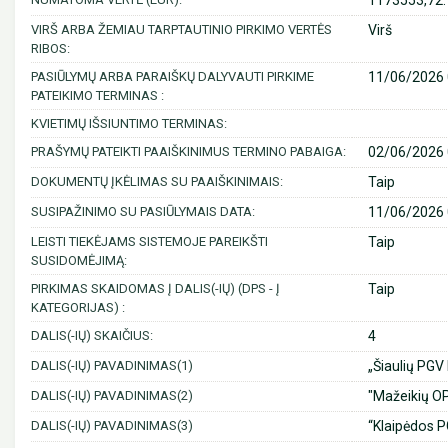
1173553,72.
VIRŠ ARBA ŽEMIAU TARPTAUTINIO PIRKIMO VERTĖS
Virš
RIBOS:
PASIŪLYMŲ ARBA PARAIŠKŲ DALYVAUTI PIRKIME
11/06/2026 
PATEIKIMO TERMINAS :
KVIETIMŲ IŠSIUNTIMO TERMINAS:
PRAŠYMŲ PATEIKTI PAAIŠKINIMUS TERMINO PABAIGA:
02/06/2026 
DOKUMENTŲ ĮKĖLIMAS SU PAAIŠKINIMAIS:
Taip
SUSIPAŽINIMO SU PASIŪLYMAIS DATA:
11/06/2026 
LEISTI TIEKĖJAMS SISTEMOJE PAREIKŠTI
Taip
SUSIDOMĖJIMĄ:
PIRKIMAS SKAIDOMAS Į DALIS(-IŲ) (DPS - Į
Taip
KATEGORIJAS) :
DALIS(-IŲ) SKAIČIUS:
4
DALIS(-IŲ) PAVADINIMAS(1)
„Šiaulių PGV
DALIS(-IŲ) PAVADINIMAS(2)
"Mažeikių OP
DALIS(-IŲ) PAVADINIMAS(3)
“Klaipėdos P