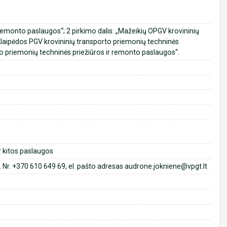
r remonto paslaugos“; 2 pirkimo dalis: „Mažeikių OPGV krovininių
“Klaipėdos PGV krovininių transporto priemonių techninės
to priemonių techninės priežiūros ir remonto paslaugos“.
r kitos paslaugos
. Nr. +370 610 649 69, el. pašto adresas audrone.jokniene@vpgt.lt