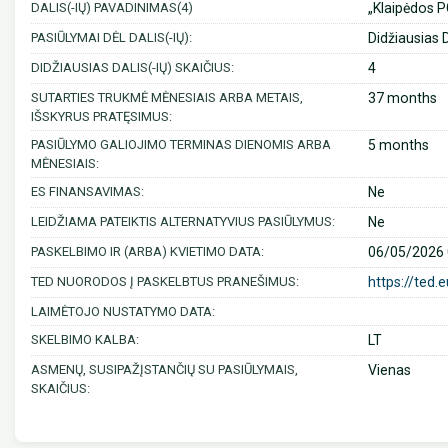
DALIS(-IŲ) PAVADINIMAS(4)
„Klaipėdos P
PASIŪLYMAI DĖL DALIS(-IŲ):
Didžiausias D
DIDŽIAUSIAS DALIS(-IŲ) SKAIČIUS:
4
SUTARTIES TRUKMĖ MĖNESIAIS ARBA METAIS,
37 months
IŠSKYRUS PRATĘSIMUS:
PASIŪLYMO GALIOJIMO TERMINAS DIENOMIS ARBA
5 months
MĖNESIAIS:
ES FINANSAVIMAS:
Ne
LEIDŽIAMA PATEIKTIS ALTERNATYVIUS PASIŪLYMUS:
Ne
PASKELBIMO IR (ARBA) KVIETIMO DATA:
06/05/2026 
TED NUORODOS Į PASKELBTUS PRANEŠIMUS:
https://ted.
LAIMĖTOJO NUSTATYMO DATA:
SKELBIMO KALBA:
LT
ASMENŲ, SUSIPAŽĮSTANČIŲ SU PASIŪLYMAIS,
Vienas
SKAIČIUS: