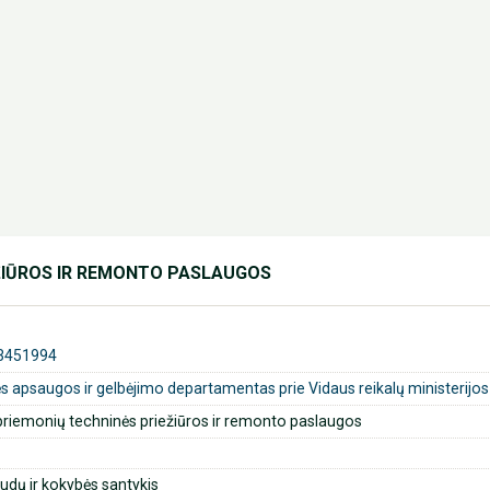
ŽIŪROS IR REMONTO PASLAUGOS
3451994
ės apsaugos ir gelbėjimo departamentas prie Vidaus reikalų ministerijos
riemonių techninės priežiūros ir remonto paslaugos
dų ir kokybės santykis