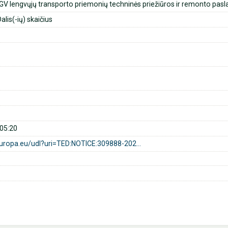
GV lengvųjų transporto priemonių techninės priežiūros ir remonto pasl
alis(-ių) skaičius
05:20
europa.eu/udl?uri=TED:NOTICE:309888-202...