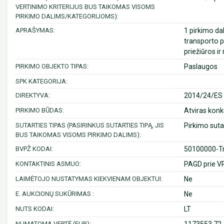
VERTINIMO KRITERIJUS BUS TAIKOMAS VISOMS
PIRKIMO DALIMS/KATEGORIJOMS):
APRAŠYMAS:
1 pirkimo da
transporto p
priežiūros i
PIRKIMO OBJEKTO TIPAS:
Paslaugos
SPK KATEGORIJA:
DIREKTYVA:
2014/24/ES (
PIRKIMO BŪDAS:
Atviras konk
SUTARTIES TIPAS (PASIRINKUS SUTARTIES TIPĄ, JIS
Pirkimo suta
BUS TAIKOMAS VISOMS PIRKIMO DALIMS):
BVPŽ KODAI:
50100000-Tra
KONTAKTINIS ASMUO:
PAGD prie VR
LAIMĖTOJO NUSTATYMAS KIEKVIENAM OBJEKTUI:
Ne
E. AUKCIONŲ SUKŪRIMAS :
Ne
NUTS KODAI:
LT
NUMATOMA VERTĖ (EUR):