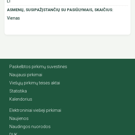
LT
ASMENŲ, SUSIPAŽĮSTANČIŲ SU PASIŪLYMAIS, SKAIČIUS:
Vienas
Paskelbtos pirkimų suvestinės
Naujausi pirkimai
Viešųjų pirkimų teisės aktai
Statistika
Kalendorius
Elektroniniai viešieji pirkimai
Naujienos
Naudingos nuorodos
DUK