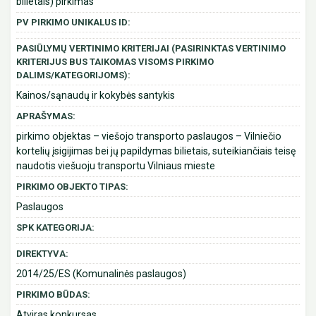
bilietais) pirkimas
PV PIRKIMO UNIKALUS ID:
PASIŪLYMŲ VERTINIMO KRITERIJAI (PASIRINKTAS VERTINIMO
KRITERIJUS BUS TAIKOMAS VISOMS PIRKIMO
DALIMS/KATEGORIJOMS):
Kainos/sąnaudų ir kokybės santykis
APRAŠYMAS:
pirkimo objektas – viešojo transporto paslaugos – Vilniečio
kortelių įsigijimas bei jų papildymas bilietais, suteikiančiais teisę
naudotis viešuoju transportu Vilniaus mieste
PIRKIMO OBJEKTO TIPAS:
Paslaugos
SPK KATEGORIJA:
DIREKTYVA:
2014/25/ES (Komunalinės paslaugos)
PIRKIMO BŪDAS:
Atviras konkursas