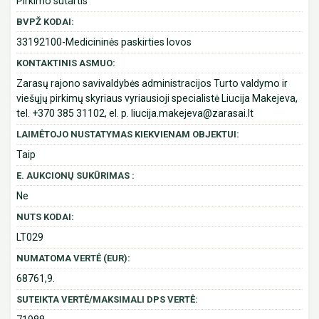
Pirkimo sutartis
BVPŽ KODAI:
33192100-Medicininės paskirties lovos
KONTAKTINIS ASMUO:
Zarasų rajono savivaldybės administracijos Turto valdymo ir
viešųjų pirkimų skyriaus vyriausioji specialistė Liucija Makejeva,
tel. +370 385 31102, el. p. liucija.makejeva@zarasai.lt
LAIMĖTOJO NUSTATYMAS KIEKVIENAM OBJEKTUI:
Taip
E. AUKCIONŲ SUKŪRIMAS :
Ne
NUTS KODAI:
LT029
NUMATOMA VERTĖ (EUR):
68761,9.
SUTEIKTA VERTĖ/MAKSIMALI DPS VERTĖ: