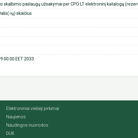
o skalbimo paslaugų užsakymai per CPO LT elektroninį katalogą (rezerv
alis(-ių) skaičius
09:00:00 EET 2033
Elektroniniai viešieji pirkimai
Naujienos
Naudingos nuorodos
DUK