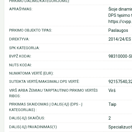
PIRKIMO DALIMS/KATEGORIJOMS):
APRAŠYMAS:
Šioje dinami
DPS tęsimo t
https://cvpp
PIRKIMO OBJEKTO TIPAS:
Paslaugos
DIREKTYVA:
2014/24/ES (
SPK KATEGORIJA:
BVPŽ KODAI:
98310000-Sk
NUTS KODAI:
NUMATOMA VERTĖ (EUR):
SUTEIKTA VERTĖ/MAKSIMALI DPS VERTĖ:
92157540,32
VIRŠ ARBA ŽEMIAU TARPTAUTINIO PIRKIMO VERTĖS
Virš
RIBOS:
PIRKIMAS SKAIDOMAS Į DALIS(-IŲ) (DPS - Į
Taip
KATEGORIJAS) :
DALIS(-IŲ) SKAIČIUS:
2
DALIS(-IŲ) PAVADINIMAS(1)
Specializuot