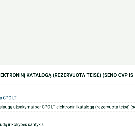
KTRONINĮ KATALOGĄ (REZERVUOTA TEISĖ) (SENO CVP IS N
ga CPO LT
laugų užsakymai per CPO LT elektroninį katalogą (rezervuota teisė) (s
dų ir kokybės santykis