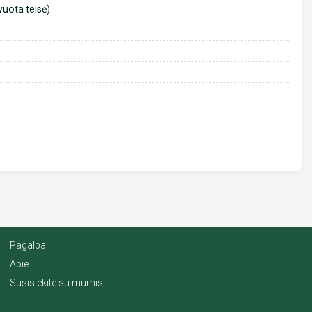
uota teisė)
Pagalba
Apie
Susisiekite su mumis