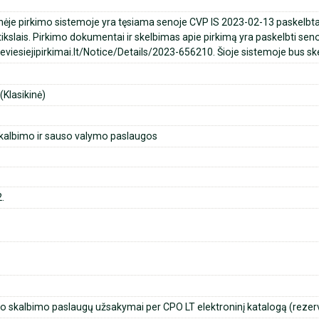
nėje pirkimo sistemoje yra tęsiama senoje CVP IS 2023-02-13 paskelbta 
ikslais. Pirkimo dokumentai ir skelbimas apie pirkimą yra paskelbti seno
.eviesiejipirkimai.lt/Notice/Details/2023-656210. Šioje sistemoje bus sk
Klasikinė)
albimo ir sauso valymo paslaugos
.
o skalbimo paslaugų užsakymai per CPO LT elektroninį katalogą (rezerv