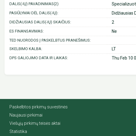
DALIS(-IŲ) PAVADINIMAS(2)
Specializuot
PASIŪLYMAI DĖL DALIS(-IŲ):
Didžiausias D
DIDŽIAUSIAS DALIS(-IŲ) SKAIČIUS:
2
ES FINANSAVIMAS:
Ne
TED NUORODOS Į PASKELBTUS PRANEŠIMUS:
SKELBIMO KALBA:
LT
DPS GALIOJIMO DATA IR LAIKAS:
Thu Feb 10 
Paskelbtos pirkimų suvestinės
Naujausi pirkimai
Viešųjų pirkimų teisės aktai
Statistika