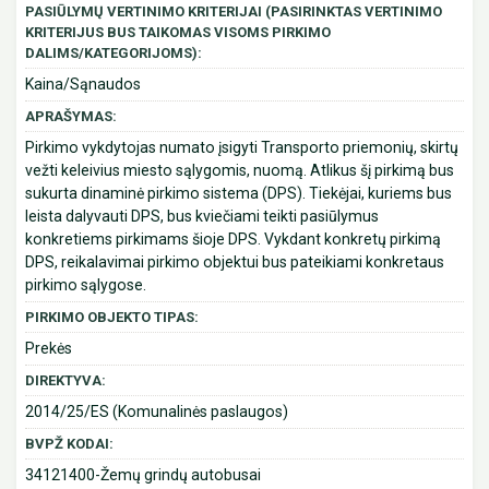
PASIŪLYMŲ VERTINIMO KRITERIJAI (PASIRINKTAS VERTINIMO
KRITERIJUS BUS TAIKOMAS VISOMS PIRKIMO
DALIMS/KATEGORIJOMS):
Kaina/Sąnaudos
APRAŠYMAS:
Pirkimo vykdytojas numato įsigyti Transporto priemonių, skirtų
vežti keleivius miesto sąlygomis, nuomą. Atlikus šį pirkimą bus
sukurta dinaminė pirkimo sistema (DPS). Tiekėjai, kuriems bus
leista dalyvauti DPS, bus kviečiami teikti pasiūlymus
konkretiems pirkimams šioje DPS. Vykdant konkretų pirkimą
DPS, reikalavimai pirkimo objektui bus pateikiami konkretaus
pirkimo sąlygose.
PIRKIMO OBJEKTO TIPAS:
Prekės
DIREKTYVA:
2014/25/ES (Komunalinės paslaugos)
BVPŽ KODAI:
34121400-Žemų grindų autobusai