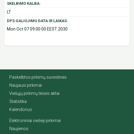
SKELBIMO KALBA:
LT
DPS GALIOJIMO DATA IR LAIKAS:
Mon Oct 07 09:00:00 EEST 2030
Paskelbtos pirkimų suvestinės
Naujausi pirkimai
Viešųjų pirkimų teisės aktai
Statistika
Kalendorius
Elektroniniai viešieji pirkimai
Naujienos