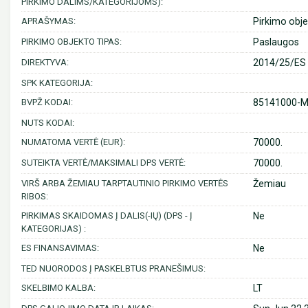
PIRKIMO DALIMS/KATEGORIJOMS):
APRAŠYMAS:
Pirkimo objek
PIRKIMO OBJEKTO TIPAS:
Paslaugos
DIREKTYVA:
2014/25/ES 
SPK KATEGORIJA:
BVPŽ KODAI:
85141000-Me
NUTS KODAI:
NUMATOMA VERTĖ (EUR):
70000.
SUTEIKTA VERTĖ/MAKSIMALI DPS VERTĖ:
70000.
VIRŠ ARBA ŽEMIAU TARPTAUTINIO PIRKIMO VERTĖS
Žemiau
RIBOS:
PIRKIMAS SKAIDOMAS Į DALIS(-IŲ) (DPS - Į
Ne
KATEGORIJAS) :
ES FINANSAVIMAS:
Ne
TED NUORODOS Į PASKELBTUS PRANEŠIMUS:
SKELBIMO KALBA:
LT