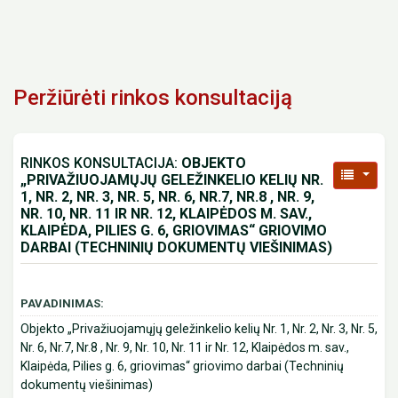
Peržiūrėti rinkos konsultaciją
RINKOS KONSULTACIJA:
OBJEKTO
„PRIVAŽIUOJAMŲJŲ GELEŽINKELIO KELIŲ NR.
1, NR. 2, NR. 3, NR. 5, NR. 6, NR.7, NR.8 , NR. 9,
NR. 10, NR. 11 IR NR. 12, KLAIPĖDOS M. SAV.,
KLAIPĖDA, PILIES G. 6, GRIOVIMAS“ GRIOVIMO
DARBAI (TECHNINIŲ DOKUMENTŲ VIEŠINIMAS)
PAVADINIMAS:
Objekto „Privažiuojamųjų geležinkelio kelių Nr. 1, Nr. 2, Nr. 3, Nr. 5,
Nr. 6, Nr.7, Nr.8 , Nr. 9, Nr. 10, Nr. 11 ir Nr. 12, Klaipėdos m. sav.,
Klaipėda, Pilies g. 6, griovimas“ griovimo darbai (Techninių
dokumentų viešinimas)