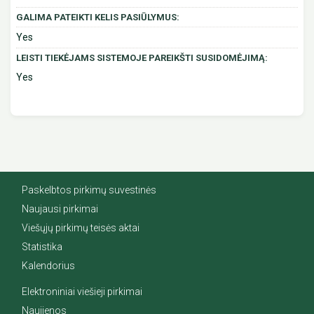
GALIMA PATEIKTI KELIS PASIŪLYMUS:
Yes
LEISTI TIEKĖJAMS SISTEMOJE PAREIKŠTI SUSIDOMĖJIMĄ:
Yes
Paskelbtos pirkimų suvestinės
Naujausi pirkimai
Viešųjų pirkimų teisės aktai
Statistika
Kalendorius
Elektroniniai viešieji pirkimai
Naujienos