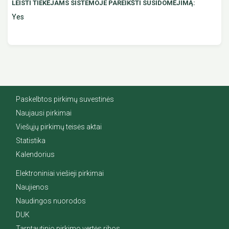
LEISTI TIEKĖJAMS SISTEMOJE PAREIKŠTI SUSIDOMĖJIMĄ:
Yes
Paskelbtos pirkimų suvestinės
Naujausi pirkimai
Viešųjų pirkimų teisės aktai
Statistika
Kalendorius
Elektroniniai viešieji pirkimai
Naujienos
Naudingos nuorodos
DUK
Tarptautinio pirkimo vertės ribos