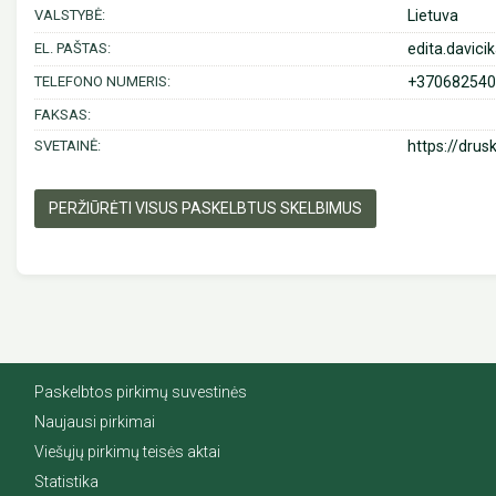
VALSTYBĖ:
Lietuva
EL. PAŠTAS:
edita.davicik
TELEFONO NUMERIS:
+370682540
FAKSAS:
SVETAINĖ:
https://drusk
PERŽIŪRĖTI VISUS PASKELBTUS SKELBIMUS
Paskelbtos pirkimų suvestinės
Naujausi pirkimai
Viešųjų pirkimų teisės aktai
Statistika