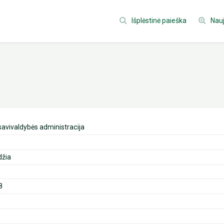
Išplėstinė paieška
Nauj
savivaldybės administracija
džia
8