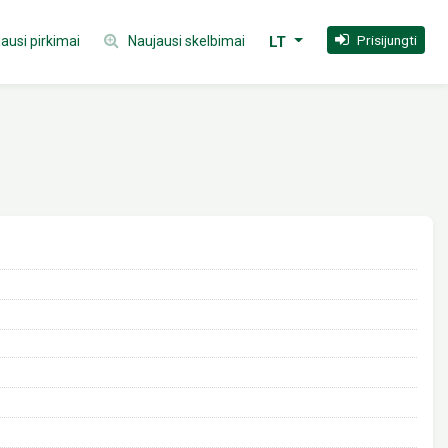
Prisijungti
ausi pirkimai
Naujausi skelbimai
LT