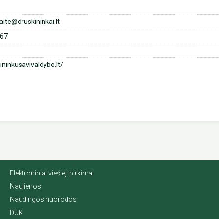
aite@druskininkai.lt
67
ininkusavivaldybe.lt/
Elektroniniai viešieji pirkimai
Naujienos
Naudingos nuorodos
DUK