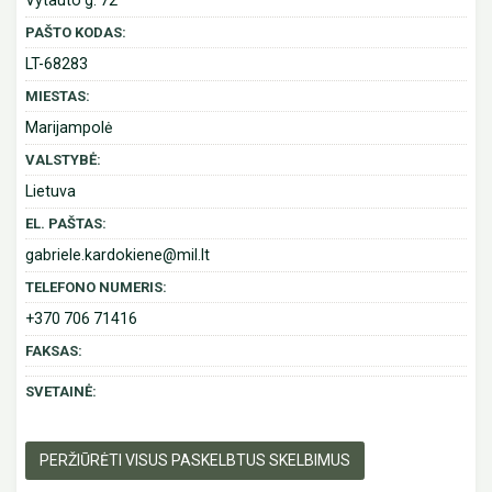
Vytauto g. 72
PAŠTO KODAS:
LT-68283
MIESTAS:
Marijampolė
VALSTYBĖ:
Lietuva
EL. PAŠTAS:
gabriele.kardokiene@mil.lt
TELEFONO NUMERIS:
+370 706 71416
FAKSAS:
SVETAINĖ:
PERŽIŪRĖTI VISUS PASKELBTUS SKELBIMUS