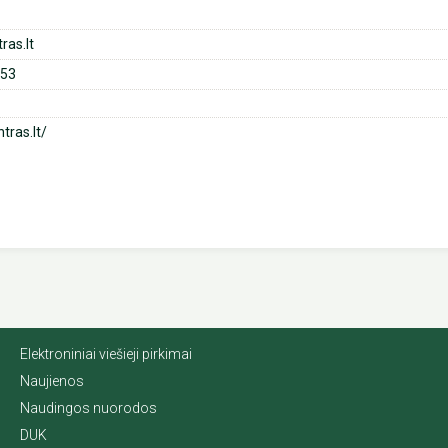
as.lt
53
tras.lt/
Elektroniniai viešieji pirkimai
Naujienos
Naudingos nuorodos
DUK