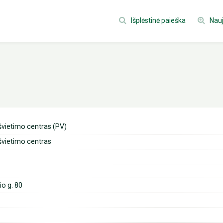
Išplėstinė paieška
Nauj
švietimo centras (PV)
švietimo centras
io g. 80