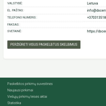
VALSTYBĖ:
Lietuva
EL. PAŠTAS:
info@dscentr
TELEFONO NUMERIS:
+370313518
FAKSAS:
SVETAINĖ:
https://dscen
PERŽIŪRĖTI VISUS PASKELBTUS SKELBIMUS
Paskelbtos pirkimų suvestinės
Naujausi pirkimai
Viešųjų pirkimų teisės aktai
Statistika