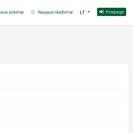
Prisijungti
ausi pirkimai
Naujausi skelbimai
LT