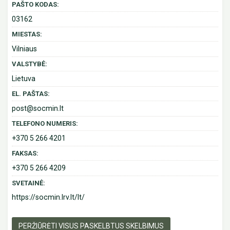
PAŠTO KODAS:
03162
MIESTAS:
Vilniaus
VALSTYBĖ:
Lietuva
EL. PAŠTAS:
post@socmin.lt
TELEFONO NUMERIS:
+370 5 266 4201
FAKSAS:
+370 5 266 4209
SVETAINĖ:
https://socmin.lrv.lt/lt/
PERŽIŪRĖTI VISUS PASKELBTUS SKELBIMUS