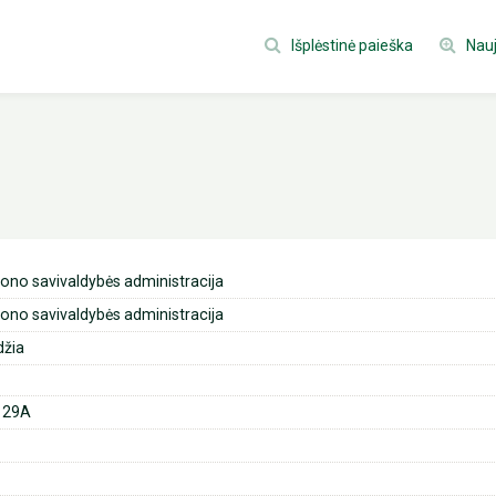
Išplėstinė paieška
Nauj
jono savivaldybės administracija
jono savivaldybės administracija
džia
. 29A