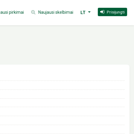
Prisijungti
ausi pirkimai
Naujausi skelbimai
LT