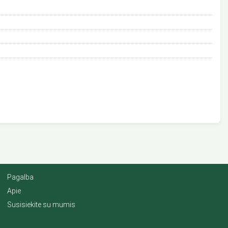
Pagalba
Apie
Susisiekite su mumis