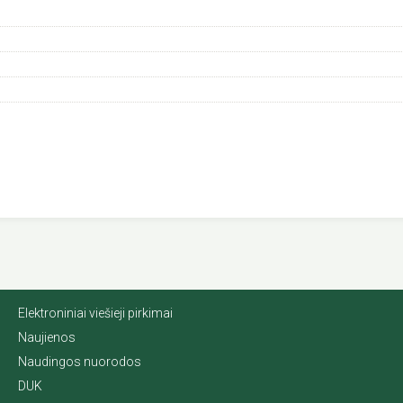
Elektroniniai viešieji pirkimai
Naujienos
Naudingos nuorodos
DUK