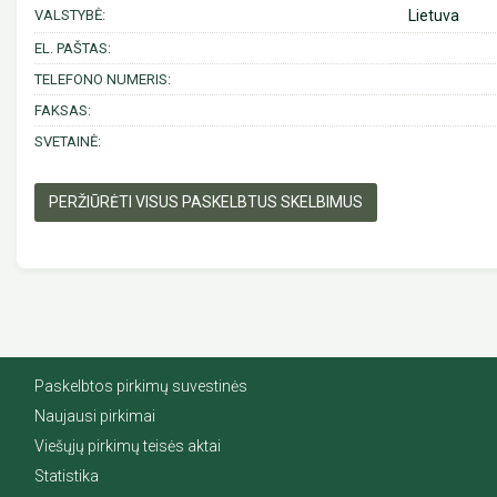
VALSTYBĖ:
Lietuva
EL. PAŠTAS:
TELEFONO NUMERIS:
FAKSAS:
SVETAINĖ:
PERŽIŪRĖTI VISUS PASKELBTUS SKELBIMUS
Paskelbtos pirkimų suvestinės
Naujausi pirkimai
Viešųjų pirkimų teisės aktai
Statistika