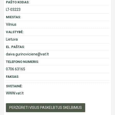
PAŠTO KODAS:
LT-03223
MIESTAS:
Vilnius
VALSTYBĖ:
Lietuva
EL. PAŠTAS:
daiva.gurinoviciene@vat.lt
TELEFONO NUMERIS:
0706 63165
FAKSAS:
SVETAINĖ:
WWW.vat.lt
PERŽIŪRĖTI VISUS PASKELBTUS SKELBIMUS